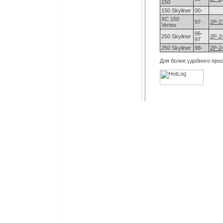
150
150 Skyliner
00-
XC 150
97-
2P-2
Vertex
96-
250 Skyliner
2P-2
97
250 Skyliner
98-
2P-2
Для более удобного пр