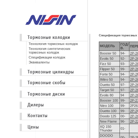
Спецификация тормозных
Технология тормозных колодок
ГОД/
МОДЕЛЬ
ПЕР
В.
Технология синтетических
тормозных колодок
Booster 50
94-
2P-2
Спецификации колодок
Evolis 50
92-
2P-2
Эквиваленты
Fizz 50
93-
2P-2
Flipper 50
99-
2P-2
Forte 50
94-
2P-2
IMitro 50
94-
2P-2
Ouetto 50
97-
2P-2
Target 50
97-
2P-2
Evolis 80
94
2P-2
Booster 100
99-
2P-2
Nitro 100
99-
2P26
Ouetto 100
99-
2P-2
Doodo 125
00-
2P-2
New Flame
96-
2P-2
XQ 150
01-
Thunder
DOODO
00-
2P-2